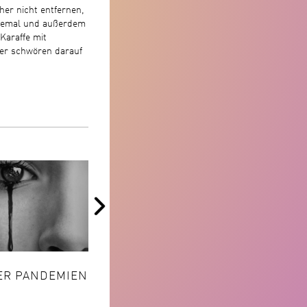
her nicht entfernen,
llemal und außerdem
 Karaffe mit
ner schwören darauf
V
ARBEIT MACHT KRANK
RETUNA
ER PANDEMIEN
ARBEITSUMGEBUNGEN
RECYCL
DER ZUKUNFT
MALL