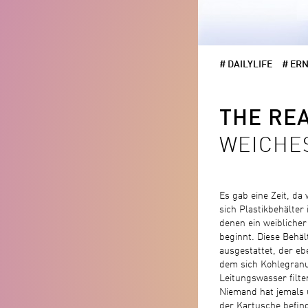
# DAILYLIFE
# ER
THE RE
WEICHES
Es gab eine Zeit, da
sich Plastikbehälter 
denen ein weiblicher
beginnt. Diese Behäl
ausgestattet, der eb
dem sich Kohlegranu
Leitungswasser filte
Niemand hat jemals ü
der Kartusche befind