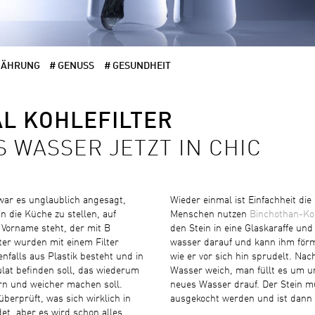
NÄHRUNG
# GENUSS
# GESUNDHEIT
AL KOHLEFILTER
 WASSER JETZT IN CHIC
 war es unglaublich angesagt,
Wieder einmal ist Einfachheit di
in die Küche zu stellen, auf
Menschen nutzen
Binchothan-Ko
 Vorname steht, der mit B
den Stein in eine Glaskaraffe und
ter wurden mit einem Filter
wasser darauf und kann ihm förm
enfalls aus Plastik besteht und in
wie er vor sich hin sprudelt. Nac
lat befinden soll, das wiederum
Wasser weich, man füllt es um u
rn und weicher machen soll.
neues Wasser drauf. Der Stein m
berprüft, was sich wirklich in
ausgekocht werden und ist dann w
et, aber es wird schon alles