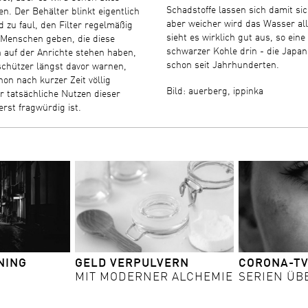
Schadstoffe lassen sich damit sic
en. Der Behälter blinkt eigentlich
aber weicher wird das Wasser a
d zu faul, den Filter regelmäßig
sieht es wirklich gut aus, so eine
 Menschen geben, die diese
schwarzer Kohle drin - die Japa
 auf der Anrichte stehen haben,
schon seit Jahrhunderten.
chützer längst davor warnen,
hon nach kurzer Zeit völlig
Bild: auerberg, ippinka
r tatsächliche Nutzen dieser
rst fragwürdig ist.
NING
GELD VERPULVERN
CORONA-T
MIT MODERNER ALCHEMIE
SERIEN ÜB