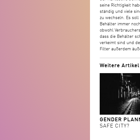
seine Richtigkeit hab
ständig und viele sin
zu wechseln. Es soll
Behälter immer noch
obwohl Verbrauchers
dass die Behälter sc
verkeimt sind und de
Filter außerdem äuße
Weitere Artikel
GENDER PLAN
SAFE CITY?