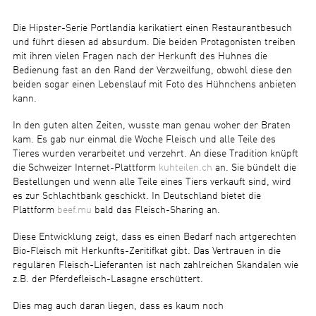
Die Hipster-Serie Portlandia karikatiert einen Restaurantbesuch
und führt diesen ad absurdum. Die beiden Protagonisten treiben
mit ihren vielen Fragen nach der Herkunft des Huhnes die
Bedienung fast an den Rand der Verzweilfung, obwohl diese den
beiden sogar einen Lebenslauf mit Foto des Hühnchens anbieten
kann.
In den guten alten Zeiten, wusste man genau woher der Braten
kam. Es gab nur einmal die Woche Fleisch und alle Teile des
Tieres wurden verarbeitet und verzehrt. An diese Tradition knüpft
die Schweizer Internet-Plattform
kuhteilen.ch
an. Sie bündelt die
Bestellungen und wenn alle Teile eines Tiers verkauft sind, wird
es zur Schlachtbank geschickt. In Deutschland bietet die
Plattform
beef.mu
bald das Fleisch-Sharing an.
Diese Entwicklung zeigt, dass es einen Bedarf nach artgerechten
Bio-Fleisch mit Herkunfts-Zeritifkat gibt. Das Vertrauen in die
regulären Fleisch-Lieferanten ist nach zahlreichen Skandalen wie
z.B. der Pferdefleisch-Lasagne erschüttert.
Dies mag auch daran liegen, dass es kaum noch