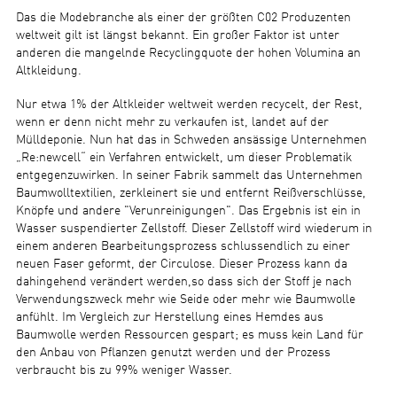
Das die Modebranche als einer der größten C02 Produzenten
weltweit gilt ist längst bekannt. Ein großer Faktor ist unter
anderen die mangelnde Recyclingquote der hohen Volumina an
Altkleidung.
Nur etwa 1% der Altkleider weltweit werden recycelt, der Rest,
wenn er denn nicht mehr zu verkaufen ist, landet auf der
Mülldeponie. Nun hat das in Schweden ansässige Unternehmen
„Re:newcell“ ein Verfahren entwickelt, um dieser Problematik
entgegenzuwirken. In seiner Fabrik sammelt das Unternehmen
Baumwolltextilien, zerkleinert sie und entfernt Reißverschlüsse,
Knöpfe und andere "Verunreinigungen". Das Ergebnis ist ein in
Wasser suspendierter Zellstoff. Dieser Zellstoff wird wiederum in
einem anderen Bearbeitungsprozess schlussendlich zu einer
neuen Faser geformt, der Circulose. Dieser Prozess kann da
dahingehend verändert werden,so dass sich der Stoff je nach
Verwendungszweck mehr wie Seide oder mehr wie Baumwolle
anfühlt. Im Vergleich zur Herstellung eines Hemdes aus
Baumwolle werden Ressourcen gespart; es muss kein Land für
den Anbau von Pflanzen genutzt werden und der Prozess
verbraucht bis zu 99% weniger Wasser.