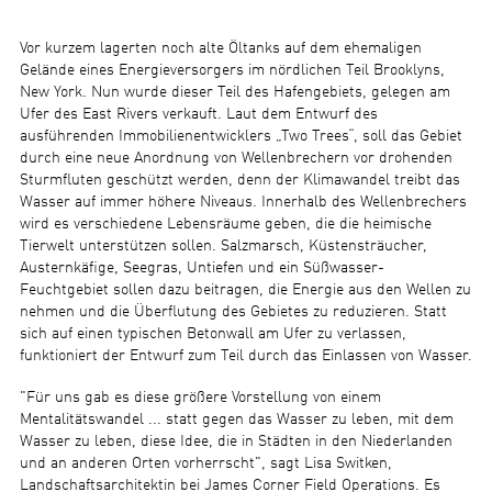
Vor kurzem lagerten noch alte Öltanks auf dem ehemaligen
Gelände eines Energieversorgers im nördlichen Teil Brooklyns,
New York. Nun wurde dieser Teil des Hafengebiets, gelegen am
Ufer des East Rivers verkauft. Laut dem Entwurf des
ausführenden Immobilienentwicklers „Two Trees“, soll das Gebiet
durch eine neue Anordnung von Wellenbrechern vor drohenden
Sturmfluten geschützt werden, denn der Klimawandel treibt das
Wasser auf immer höhere Niveaus. Innerhalb des Wellenbrechers
wird es verschiedene Lebensräume geben, die die heimische
Tierwelt unterstützen sollen. Salzmarsch, Küstensträucher,
Austernkäfige, Seegras, Untiefen und ein Süßwasser-
Feuchtgebiet sollen dazu beitragen, die Energie aus den Wellen zu
nehmen und die Überflutung des Gebietes zu reduzieren. Statt
sich auf einen typischen Betonwall am Ufer zu verlassen,
funktioniert der Entwurf zum Teil durch das Einlassen von Wasser.
"Für uns gab es diese größere Vorstellung von einem
Mentalitätswandel ... statt gegen das Wasser zu leben, mit dem
Wasser zu leben, diese Idee, die in Städten in den Niederlanden
und an anderen Orten vorherrscht", sagt Lisa Switken,
Landschaftsarchitektin bei James Corner Field Operations. Es