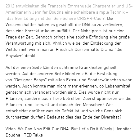
2012 entwickelten die Französin Emmanuelle Charpentier und US-
Amerikanerin Jennifer Doudna eine scheinbare simple Technik –
das Gen Editing mit der Gen-Schere CRISPR-Cas 9.
Die
Wissenschaftler haben es geschafft die DNA so zu verändern,
dass eine Korrektur kaum auffällt. Der Nobelpreis ist nur eine
Frage der Zeit. Dennoch bringt eine solche Erfindung eine große
Verantwortung mit sich. Ähnlich wie bei der Entdeckung der
Weltformel, wenn man an Friedrich Dürrenmatts Drama "Die
Physiker" denkt.
Auf der einen Seite könnten schlimme Krankheiten geheilt
werden. Auf der anderen Seite könnten z.B. die Bestellung
von "Designer Babys" mit allen Extra- und Sonderwünschen wahr
werden. Auch könnte man nicht mehr erkennen, ob Lebensmittel
gentechnisch verändert worden sind. Dies würde nicht nur
Pflanzen, sondern auch Tiere betreffen. Zuerst optimieren wir die
Plfanzen- und Tierwelt und danach den Menschen? Wer
entscheidet darüber was ein Defekt ist und welche Gene sich
durchsetzen dürfen? Bedeutet dies das Ende der Diversität?
Video: We Can Now Edit Our DNA. But Let's Do it Wisely | Jennifer
Doudna | TED Talks