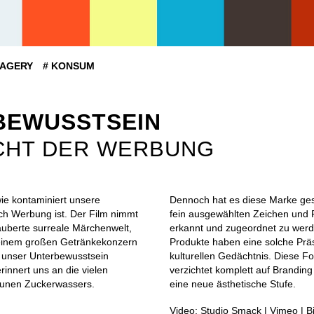
MAGERY
# KONSUM
BEWUSSTSEIN
CHT DER WERBUNG
wie kontaminiert unsere
Dennoch hat es diese Marke ges
 Werbung ist. Der Film nimmt
fein ausgewählten Zeichen und 
zauberte surreale Märchenwelt,
erkannt und zugeordnet zu wer
m einem großen Getränkekonzern
Produkte haben eine solche Prä
rd unser Unterbewusstsein
kulturellen Gedächtnis. Diese 
innert uns an die vielen
verzichtet komplett auf Branding
unen Zuckerwassers.
eine neue ästhetische Stufe.
Video: Studio Smack | Vimeo | B