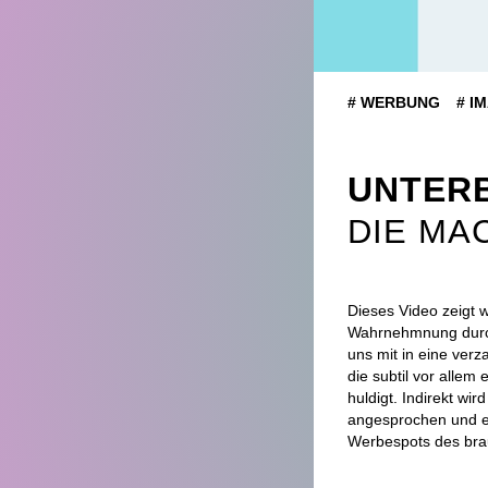
# WERBUNG
# I
UNTER
DIE MA
Dieses Video zeigt 
Wahrnehmnung durch
uns mit in eine ver
die subtil vor alle
huldigt. Indirekt wi
angesprochen und er
Werbespots des bra