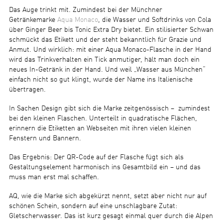
Das Auge trinkt mit. Zumindest bei der Münchner
Getränkemarke
Aqua Monaco
, die Wasser und Softdrinks von Cola
über Ginger Beer bis Tonic Extra Dry bietet. Ein stilisierter Schwan
schmückt das Etikett und der steht bekanntlich für Grazie und
Anmut. Und wirklich: mit einer Aqua Monaco-Flasche in der Hand
wird das Trinkverhalten ein Tick anmutiger, hält man doch ein
neues In-Getränk in der Hand. Und weil „Wasser aus München“
einfach nicht so gut klingt, wurde der Name ins Italienische
übertragen.
In Sachen Design gibt sich die Marke zeitgenössisch – zumindest
bei den kleinen Flaschen. Unterteilt in quadratische Flächen,
erinnern die Etiketten an Webseiten mit ihren vielen kleinen
Fenstern und Bannern.
Das Ergebnis: Der QR-Code auf der Flasche fügt sich als
Gestaltungselement harmonisch ins Gesamtbild ein – und das
muss man erst mal schaffen.
AQ, wie die Marke sich abgekürzt nennt, setzt aber nicht nur auf
schönen Schein, sondern auf eine unschlagbare Zutat:
Gletscherwasser. Das ist kurz gesagt einmal quer durch die Alpen