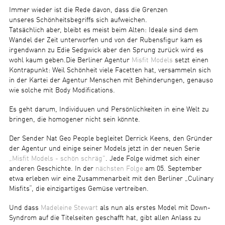
Immer wieder ist die Rede davon, dass die Grenzen
unseres Schönheitsbegriffs sich aufweichen.
Tatsächlich aber, bleibt es meist beim Alten: Ideale sind dem
Wandel der Zeit unterworfen und von der Rubensfigur kam es
irgendwann zu Edie Sedgwick aber den Sprung zurück wird es
wohl kaum geben.Die Berliner Agentur
Misfit Models
setzt einen
Kontrapunkt: Weil Schönheit viele Facetten hat, versammeln sich
in der Kartei der Agentur Menschen mit Behinderungen, genauso
wie solche mit Body Modifications.
Es geht darum, Individuuen und Persönlichkeiten in eine Welt zu
bringen, die homogener nicht sein könnte.
Der Sender Nat Geo People begleitet Derrick Keens, den Gründer
der Agentur und einige seiner Models jetzt in der neuen Serie
„Misfit Models - schön schräg"
. Jede Folge widmet sich einer
anderen Geschichte. In der
nächsten Folge
am 05. September
etwa erleben wir eine Zusammenarbeit mit den Berliner „Culinary
Misfits“, die einzigartiges Gemüse vertreiben.
Und dass
Madeleine Stewart
als nun als erstes Model mit Down-
Syndrom auf die Titelseiten geschafft hat, gibt allen Anlass zu